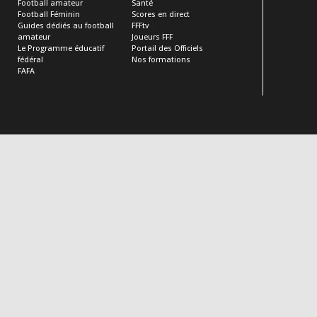
Football amateur
Santé
Football Féminin
Scores en direct
Guides dédiés au football
FFFtv
amateur
Joueurs FFF
Le Programme éducatif
Portail des Officiels
fédéral
Nos formations
FAFA