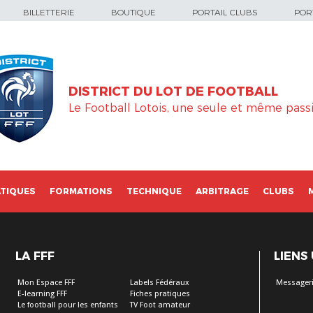
BILLETTERIE
BOUTIQUE
PORTAIL CLUBS
PORT
DISTRICT DU LOT DE FOOTBALL
Le Football Lotois, une seule et même passi
TIQUES
FORMATIONS
TECHNIQUE
ARBITRAGE
CLUBS
LA FFF
LIENS
Mon Espace FFF
Labels Fédéraux
Messageri
E-learning FFF
Fiches pratiques
Le football pour les enfants
TV Foot amateur