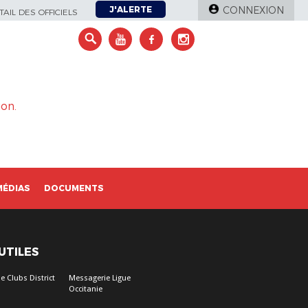
J'ALERTE
CONNEXION
AIL DES OFFICIELS
on.
MÉDIAS
DOCUMENTS
 UTILES
e Clubs District
Messagerie Ligue
Occitanie