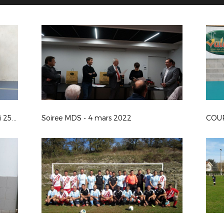
Finales Futsal U17 et U15 du samedi 25 juin 2022 à Cahors
Soiree MDS - 4 mars 2022