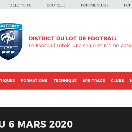
BILLETTERIE
BOUTIQUE
PORTAIL CLUBS
PORT
DISTRICT DU LOT DE FOOTBALL
Le Football Lotois, une seule et même passi
TIQUES
FORMATIONS
TECHNIQUE
ARBITRAGE
CLUBS
U 6 MARS 2020