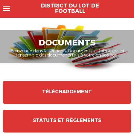
DISTRICT DU LOT DE
FOOTBALL
DOCUMENTS
Bienvenue dans la section « Documents ». Retrouvez ici
l’ensemble des documents mis à votre disposition.
TÉLÉCHARGEMENT
STATUTS ET RÈGLEMENTS